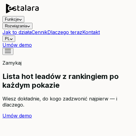
Funkcje
Rozwiązania
Jak to działa
Cennik
Dlaczego teraz
Kontakt
PL
Umów demo
Zamykaj
Lista hot leadów z rankingiem po
każdym pokazie
Wiesz dokładnie, do kogo zadzwonić najpierw — i
dlaczego.
Umów demo